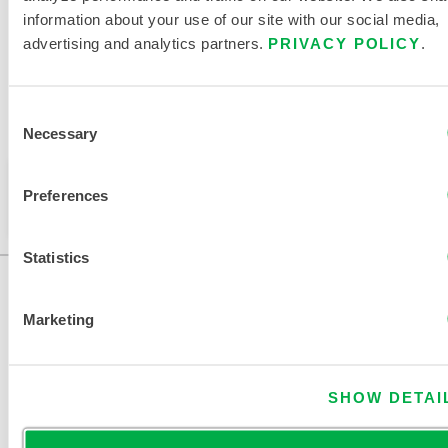
information about your use of our site with our social media,
advertising and analytics partners.
PRIVACY POLICY
.
Disponible dans les régions de vente suivantes : CANADA,
MEXIQUE, AMÉRIQUE DU SUD, EUROPE, INDE, OCÉANIE,
AFRIQUE, MOYEN-ORIENT, AMÉRIQUE CENTRALE,
Consent
RUSSIE.
Necessary
Selection
Ce produit n'est pas vendu dans votre région. Vous
Preferences
pouvez modifier votre région en haut de la page.
Statistics
Marketing
SHOW DETAI
NOUS CONTACTER