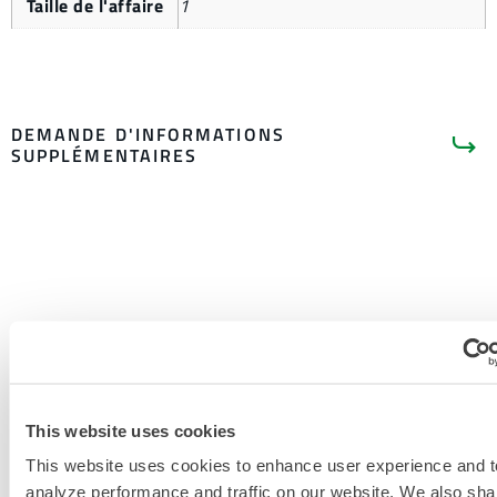
Taille de l'affaire
1
DEMANDE D'INFORMATIONS
SUPPLÉMENTAIRES
LITTÉRATURE SUR LES
PRODUITS
DOCUMENTS CONNEXES
This website uses cookies
This website uses cookies to enhance user experience and t
analyze performance and traffic on our website. We also sha