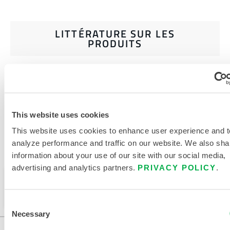
LITTÉRATURE SUR LES
PRODUITS
DOCUMENTS CONNEXES
This website uses cookies
This website uses cookies to enhance user experience and t
analyze performance and traffic on our website. We also sha
Disponible dans ces régions de vente : CHINE, ASIE.
information about your use of our site with our social media,
advertising and analytics partners.
PRIVACY POLICY
.
Ce produit n'est pas vendu dans votre région. Vous
pouvez modifier votre région en haut de la page.
Consent
Necessary
Selection