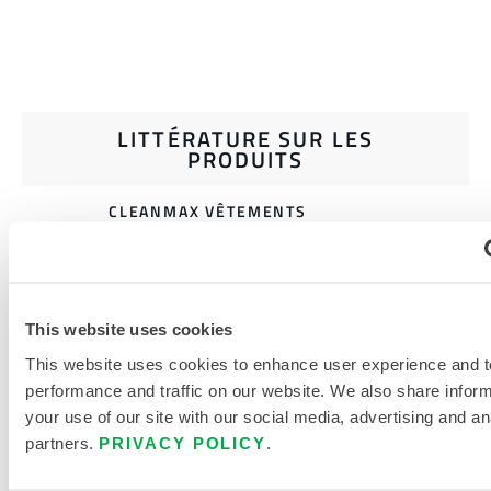
LITTÉRATURE SUR LES
PRODUITS
CLEANMAX VÊTEMENTS
STÉRILES FABRIQUÉS
PROPREMENT
CATALOGUE DE PRODUITS POUR
This website uses cookies
L'ENVIRONNEMENT CRITIQUE
This website uses cookies to enhance user experience and t
TABLEAU DES TAILLES DES
performance and traffic on our website. We also share infor
VÊTEMENTS JETABLES ET
your use of our site with our social media, advertising and an
CHIMIQUES
partners.
PRIVACY POLICY
.
DOCUMENTS CONNEXES