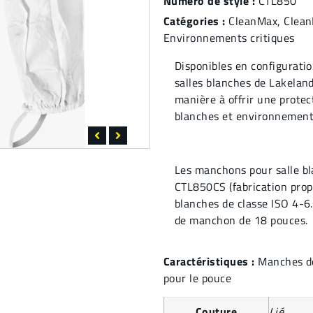
Numéro de style :
CTL850
Catégories :
CleanMax
,
Clean
Environnements critiques
Disponibles en configuratio
salles blanches de Lakelan
manière à offrir une protec
blanches et environnements
Les manchons pour salle bl
CTL850CS (fabrication propr
blanches de classe ISO 4-6
de manchon de 18 pouces.
Caractéristiques :
Manches de
pour le pouce
Couture
Lié