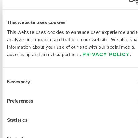
LITTÉRATURE SUR LES
PRODUITS
This website uses cookies
CATALOGUE DE PRODUITS POUR
L'ENVIRONNEMENT CRITIQUE
This website uses cookies to enhance user experience and t
analyze performance and traffic on our website. We also sha
TABLEAU DES TAILLES DES
information about your use of our site with our social media,
VÊTEMENTS JETABLES ET
advertising and analytics partners.
PRIVACY POLICY
.
CHIMIQUES
DOCUMENTS CONNEXES
Consent
Necessary
Selection
Preferences
Disponible dans ces régions de vente : CANADA, US,
MEXIQUE, CHINE, AFRIQUE, ASIE, OCEANIE, AMERIQUE
Statistics
DU SUD, ANTARCTIQUE.