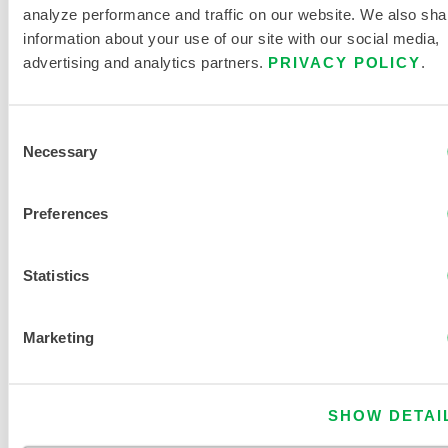
analyze performance and traffic on our website. We also sha
information about your use of our site with our social media,
advertising and analytics partners.
PRIVACY POLICY
.
LITTÉRATURE SUR LES
Consent
PRODUITS
Necessary
Selection
TABLEAU DES TAILLES DES
Preferences
VÊTEMENTS JETABLES ET
CHIMIQUES
Statistics
DOCUMENTS CONNEXES
Marketing
SHOW DETAI
Disponible dans les régions de vente suivantes : MEXIQUE,