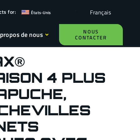
Français
États-Unis
NOUS
 propos de nous
CONTACTER
AX®
AISON 4 PLUS
APUCHE,
 CHEVILLES
GNETS