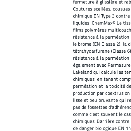
fermeture à glissière et r
Coutures scellées, cousues 
chimique EN Type 3 contre l
liquides. ChemMax® Le tissu
films polymères multicouche
résistance à la perméation 
le brome (EN Classe 2), la 
tétrahydarfurane (Classe 6)
résistance à la perméation
également avec Permasure®,
Lakeland qui calcule les te
chimiques, en tenant compte
perméation et la toxicité d
production par coextrusion 
lisse et peu bruyante qui 
pas de fossettes d'adhérenc
comme c'est souvent le ca
chimiques. Barrière contre 
de danger biologique EN 141