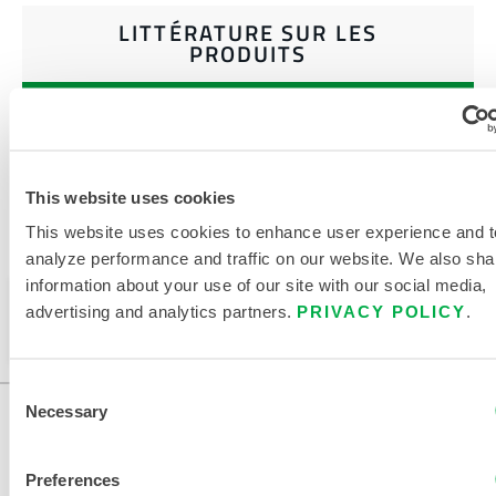
LITTÉRATURE SUR LES
PRODUITS
DOCUMENTS CONNEXES
This website uses cookies
This website uses cookies to enhance user experience and t
Disponible dans ces régions de vente : CHINE, ASIE.
analyze performance and traffic on our website. We also sha
information about your use of our site with our social media,
Ce produit n'est pas vendu dans votre région. Vous
advertising and analytics partners.
PRIVACY POLICY
.
pouvez modifier votre région en haut de la page.
Consent
Necessary
Selection
Preferences