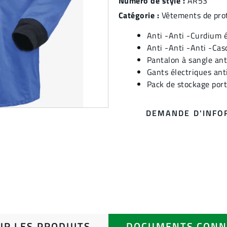
Numéro de style :
AR53
Catégorie :
Vêtements de prote
Anti -Anti -Curdium é
Anti -Anti -Anti -Cas
Pantalon à sangle ant
Gants électriques ant
Pack de stockage port
DEMANDE D'INFO
UR LES PRODUITS
DOCUMENTS CONN