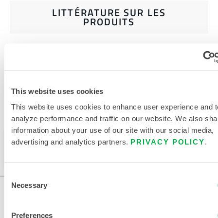
LITTÉRATURE SUR LES
PRODUITS
DOCUMENTS CONNEXES
This website uses cookies
This website uses cookies to enhance user experience and t
Disponible dans ces régions de vente : CHINE, ASIE.
analyze performance and traffic on our website. We also sha
information about your use of our site with our social media,
Ce produit n'est pas vendu dans votre région. Vous
advertising and analytics partners.
PRIVACY POLICY
.
pouvez modifier votre région en haut de la page.
Consent
Necessary
Selection
Preferences