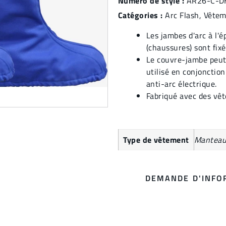
Numéro de style :
AR26-C-D
Catégories :
Arc Flash
,
Vêteme
Les jambes d'arc à l'é
(chaussures) sont fixé
Le couvre-jambe peut 
utilisé en conjonction
anti-arc électrique.
Fabriqué avec des v
Type de vêtement
Mantea
DEMANDE D'INFO