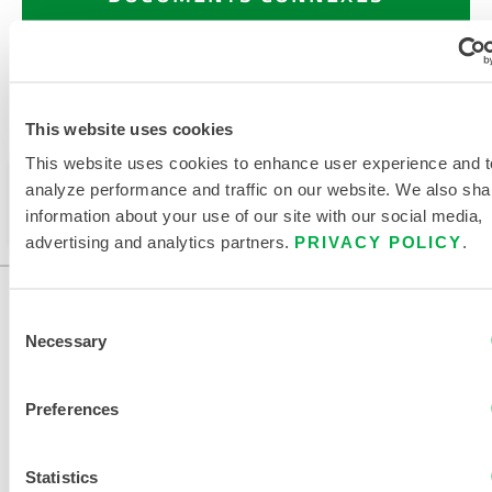
This website uses cookies
Disponible dans ces régions de vente : CHINE, ASIE.
This website uses cookies to enhance user experience and t
Ce produit n'est pas vendu dans votre région. Vous
analyze performance and traffic on our website. We also sha
pouvez modifier votre région en haut de la page.
information about your use of our site with our social media,
advertising and analytics partners.
PRIVACY POLICY
.
Consent
Necessary
Selection
Preferences
NOUS CONTACTER
Statistics