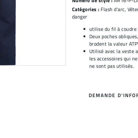
Numéro de style :
AR16-P-L
Catégories :
Flash d'arc
,
Vête
danger
utilise du fil à coudr
Deux poches obliques,
brodent la valeur ATP
Utilisé avec la veste 
les accessoires qui ne
ne sont pas utilisés.
DEMANDE D'INFO