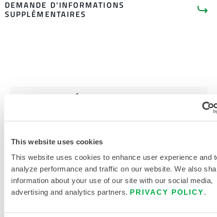
DEMANDE D'INFORMATIONS
SUPPLÉMENTAIRES
LITTÉRATURE SUR LES
PRODUITS
DOCUMENTS CONNEXES
This website uses cookies
This website uses cookies to enhance user experience and t
analyze performance and traffic on our website. We also sha
information about your use of our site with our social media,
advertising and analytics partners.
PRIVACY POLICY
.
Disponible dans ces régions de vente : CHINE, ASIE.