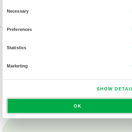
Consent
Ce produit n'est pas vendu dans votre région. Vous
Necessary
Selection
pouvez modifier votre région en haut de la page.
Preferences
Statistics
Marketing
NOUS CONTACTER
SHOW DETAI
OK