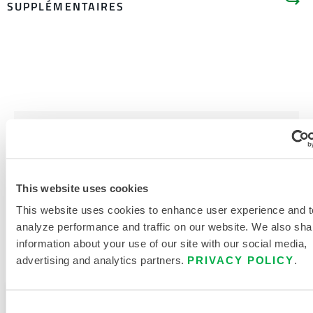
SUPPLÉMENTAIRES
LITTÉRATURE SUR LES
PRODUITS
DOCUMENTS CONNEXES
This website uses cookies
This website uses cookies to enhance user experience and t
analyze performance and traffic on our website. We also sha
information about your use of our site with our social media,
advertising and analytics partners.
PRIVACY POLICY
.
Disponible dans ces régions de vente : CHINE, ASIE.
Ce produit n'est pas vendu dans votre région. Vous
Consent