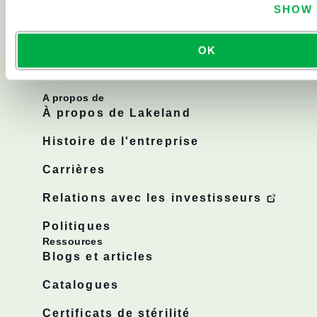
SHOW 
Salle blanche
OK
Tous les produits
A propos de
À propos de Lakeland
Histoire de l'entreprise
Carrières
Relations avec les investisseurs
Politiques
Ressources
Blogs et articles
Catalogues
Certificats de stérilité