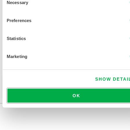
Necessary
Selection
VÊTEMENTS DE PROTECTION
CONTRE LA CHALEUR
Preferences
DOCUMENTS CONNEXES
Statistics
Marketing
Disponible dans les régions de vente suivantes : EUROPE,
INDE, AFRIQUE, MOYEN-ORIENT.
SHOW DETAI
Ce produit n'est pas vendu dans votre région. Vous
pouvez modifier votre région en haut de la page.
OK