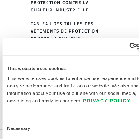
PROTECTION CONTRE LA
CHALEUR INDUSTRIELLE
TABLEAU DES TAILLES DES
VÊTEMENTS DE PROTECTION
CONTRE LA CHALEUR
DOCUMENTS CONNEXES
This website uses cookies
This website uses cookies to enhance user experience and t
analyze performance and traffic on our website. We also sha
Disponible dans ces régions de vente : CHINE, ASIE.
information about your use of our site with our social media,
advertising and analytics partners.
PRIVACY POLICY
.
Ce produit n'est pas vendu dans votre région. Vous
pouvez modifier votre région en haut de la page.
Consent
Necessary
Selection