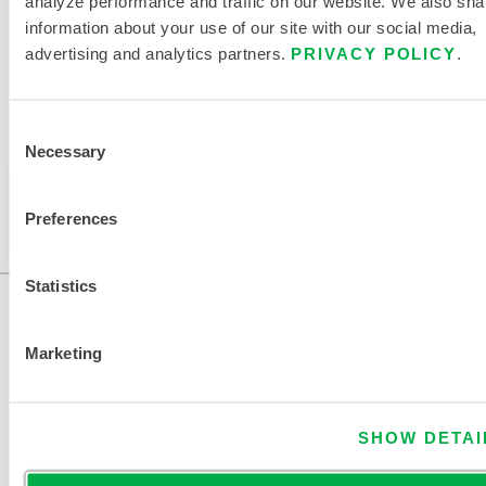
analyze performance and traffic on our website. We also sha
information about your use of our site with our social media,
advertising and analytics partners.
PRIVACY POLICY
.
Disponible dans les régions suivantes : MOYEN-ORIENT,
Consent
EUROPE, INDE, AFRIQUE.
Necessary
Selection
Ce produit n'est pas vendu dans votre région. Vous
Preferences
pouvez modifier votre région en haut de la page.
Statistics
Marketing
SHOW DETAI
NOUS CONTACTER