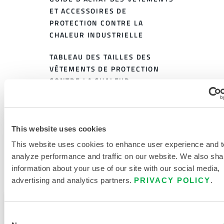
ET ACCESSOIRES DE
PROTECTION CONTRE LA
CHALEUR INDUSTRIELLE
TABLEAU DES TAILLES DES
VÊTEMENTS DE PROTECTION
CONTRE LA CHALEUR
DOCUMENTS CONNEXES
This website uses cookies
This website uses cookies to enhance user experience and t
analyze performance and traffic on our website. We also sha
Disponible dans les régions de vente suivantes : EUROPE,
information about your use of our site with our social media,
INDE, AFRIQUE, MOYEN-ORIENT.
advertising and analytics partners.
PRIVACY POLICY
.
Ce produit n'est pas vendu dans votre région. Vous
pouvez modifier votre région en haut de la page.
Consent