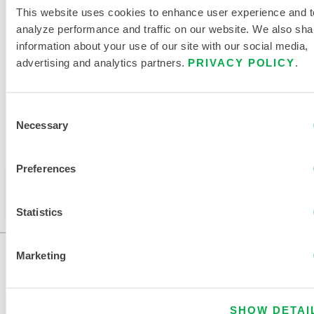
CONTRE LA CHALEUR
This website uses cookies to enhance user experience and t
analyze performance and traffic on our website. We also sha
DOCUMENTS CONNEXES
information about your use of our site with our social media,
advertising and analytics partners.
PRIVACY POLICY
.
Consent
Necessary
Selection
Disponible dans les régions suivantes : MOYEN-ORIENT,
EUROPE, INDE, AFRIQUE.
Preferences
Ce produit n'est pas vendu dans votre région. Vous
pouvez modifier votre région en haut de la page.
Statistics
Marketing
SHOW DETAI