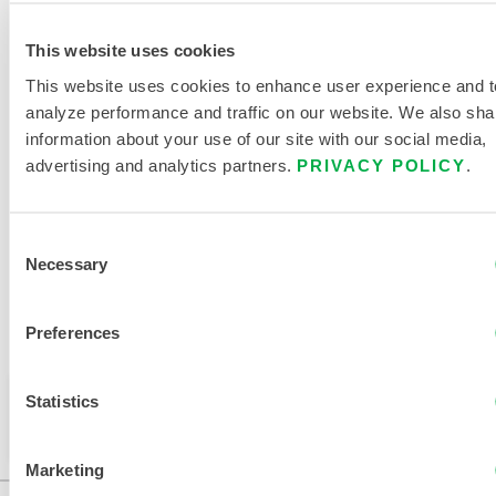
PROTECTION CONTRE LA
This website uses cookies
CHALEUR INDUSTRIELLE
This website uses cookies to enhance user experience and t
TABLEAU DES TAILLES DES
analyze performance and traffic on our website. We also sha
VÊTEMENTS DE PROTECTION
information about your use of our site with our social media,
CONTRE LA CHALEUR
advertising and analytics partners.
PRIVACY POLICY
.
DOCUMENTS CONNEXES
Consent
Necessary
Selection
Preferences
Disponible dans ces régions de vente : CHINE, ASIE.
Ce produit n'est pas vendu dans votre région. Vous
Statistics
pouvez modifier votre région en haut de la page.
Marketing