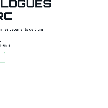
LOGUÉS
RC
ur les vêtements de pluie
S
S-UNIS