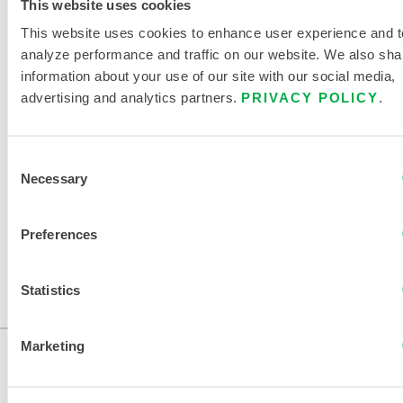
Ce produit n'est pas vendu dans votre région. Vous pouvez
This website uses cookies
modifier votre région en haut de la page.
This website uses cookies to enhance user experience and t
analyze performance and traffic on our website. We also sha
Ce produit n'est pas vendu dans votre région. Vous pouvez
information about your use of our site with our social media,
modifier votre région en haut de la page.
advertising and analytics partners.
PRIVACY POLICY
.
Ce produit n'est pas vendu dans votre région. Vous pouvez
Consent
modifier votre région en haut de la page.
Necessary
Selection
Ce produit n'est pas vendu dans votre région. Vous pouvez
Preferences
modifier votre région en haut de la page.
Ce produit n'est pas vendu dans votre région. Vous pouvez
Statistics
modifier votre région en haut de la page.
Marketing