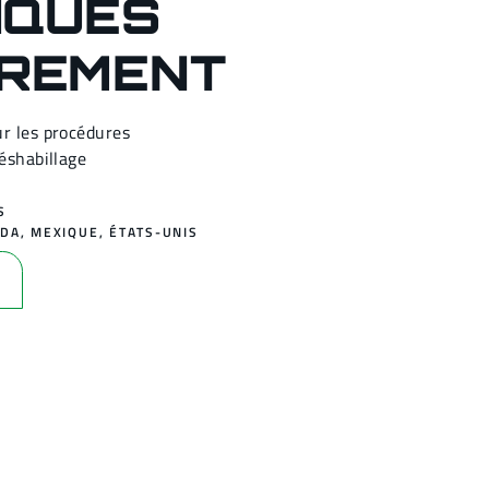
IQUÉS
REMENT
ur les procédures
déshabillage
S
ADA
,
MEXIQUE
,
ÉTATS-UNIS