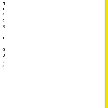
N
T
S
C
R
I
T
I
Q
U
E
S